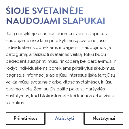
ŠIOJE SVETAINĖJE
NAUDOJAMI SLAPUKAI
Jūsų naršyklėje esančius duomenis arba slapukus
naudojame siekdami pritaikyti mūsų svetainę jūsų
individualiems poreikiams ir pagerinti naudojimosi ja
patogumą, analizuoti svetainės veiklą, tokiu būdu
padedant sustiprinti mūsų rinkodarą bei pardavimus, ir
rodyti individualiems poreikiams pritaikytus skelbimus,
pagrįstus informacija apie jūsų interesus (įskaitant jūsų
veiklą mūsų svetainėje arba kitose svetainėse), ir jūsų
buvimo vietą. Žemiau jūs galite pakeisti naršyklės
nustatymus, kad blokuotumėte kai kuriuos arba visus
slapukus.
Priimti visus
Atsisakyti
Nustatymai