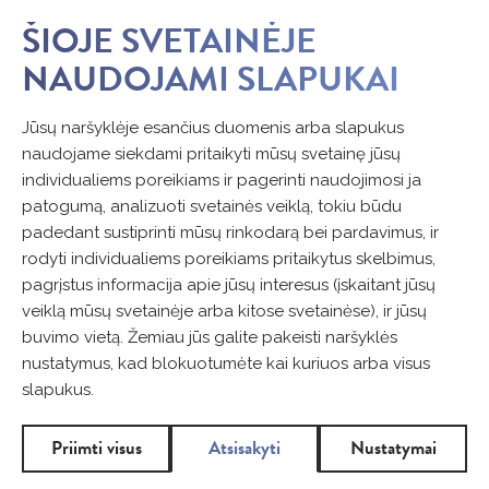
ŠIOJE SVETAINĖJE
NAUDOJAMI SLAPUKAI
Jūsų naršyklėje esančius duomenis arba slapukus
naudojame siekdami pritaikyti mūsų svetainę jūsų
individualiems poreikiams ir pagerinti naudojimosi ja
patogumą, analizuoti svetainės veiklą, tokiu būdu
padedant sustiprinti mūsų rinkodarą bei pardavimus, ir
rodyti individualiems poreikiams pritaikytus skelbimus,
pagrįstus informacija apie jūsų interesus (įskaitant jūsų
veiklą mūsų svetainėje arba kitose svetainėse), ir jūsų
buvimo vietą. Žemiau jūs galite pakeisti naršyklės
nustatymus, kad blokuotumėte kai kuriuos arba visus
slapukus.
Priimti visus
Atsisakyti
Nustatymai