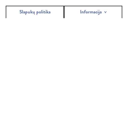
Slapukų politika
Informacija
BELLA COTTON
Bella Cotton - vatos gaminių linija, kurią sudaro platus vatos
pagalvėlių ir pagaliukų asortimentas, vata ir vatos rutuliukai.