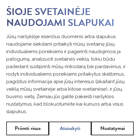
ŠIOJE SVETAINĖJE
NAUDOJAMI SLAPUKAI
Jūsų naršyklėje esančius duomenis arba slapukus
naudojame siekdami pritaikyti mūsų svetainę jūsų
individualiems poreikiams ir pagerinti naudojimosi ja
patogumą, analizuoti svetainės veiklą, tokiu būdu
padedant sustiprinti mūsų rinkodarą bei pardavimus, ir
rodyti individualiems poreikiams pritaikytus skelbimus,
pagrįstus informacija apie jūsų interesus (įskaitant jūsų
veiklą mūsų svetainėje arba kitose svetainėse), ir jūsų
buvimo vietą. Žemiau jūs galite pakeisti naršyklės
nustatymus, kad blokuotumėte kai kuriuos arba visus
slapukus.
Priimti visus
Atsisakyti
Nustatymai