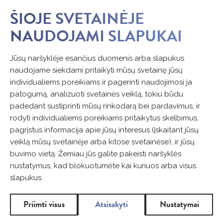
ŠIOJE SVETAINĖJE
NAUDOJAMI SLAPUKAI
Jūsų naršyklėje esančius duomenis arba slapukus
naudojame siekdami pritaikyti mūsų svetainę jūsų
individualiems poreikiams ir pagerinti naudojimosi ja
patogumą, analizuoti svetainės veiklą, tokiu būdu
padedant sustiprinti mūsų rinkodarą bei pardavimus, ir
rodyti individualiems poreikiams pritaikytus skelbimus,
pagrįstus informacija apie jūsų interesus (įskaitant jūsų
veiklą mūsų svetainėje arba kitose svetainėse), ir jūsų
buvimo vietą. Žemiau jūs galite pakeisti naršyklės
nustatymus, kad blokuotumėte kai kuriuos arba visus
slapukus.
Priimti visus
Atsisakyti
Nustatymai