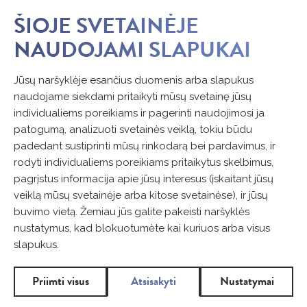
ŠIOJE SVETAINĖJE
NAUDOJAMI SLAPUKAI
Jūsų naršyklėje esančius duomenis arba slapukus
naudojame siekdami pritaikyti mūsų svetainę jūsų
individualiems poreikiams ir pagerinti naudojimosi ja
patogumą, analizuoti svetainės veiklą, tokiu būdu
padedant sustiprinti mūsų rinkodarą bei pardavimus, ir
rodyti individualiems poreikiams pritaikytus skelbimus,
pagrįstus informacija apie jūsų interesus (įskaitant jūsų
veiklą mūsų svetainėje arba kitose svetainėse), ir jūsų
buvimo vietą. Žemiau jūs galite pakeisti naršyklės
nustatymus, kad blokuotumėte kai kuriuos arba visus
slapukus.
Priimti visus
Atsisakyti
Nustatymai