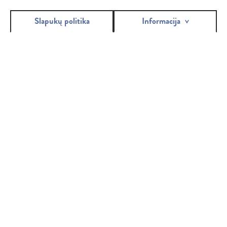
Slapukų politika
Informacija
Klasikiniai įklotai
BELLA PANTY CLASSIC
Klasikinio storio kasdieniai įklotai padengti subtilia švelnia
neaustine medžiaga Soft. Patogūs dėvėti, puikiai
apsaugo apatinį trikotažą kasdien.
forma
Storis
Kiekis pakuotėje
reguliari
20 vnt.
3mm