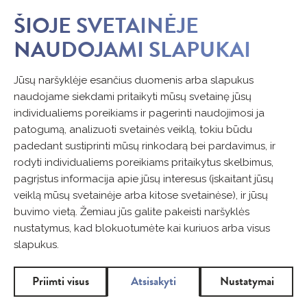
ŠIOJE SVETAINĖJE
NAUDOJAMI SLAPUKAI
Jūsų naršyklėje esančius duomenis arba slapukus
naudojame siekdami pritaikyti mūsų svetainę jūsų
individualiems poreikiams ir pagerinti naudojimosi ja
patogumą, analizuoti svetainės veiklą, tokiu būdu
padedant sustiprinti mūsų rinkodarą bei pardavimus, ir
rodyti individualiems poreikiams pritaikytus skelbimus,
pagrįstus informacija apie jūsų interesus (įskaitant jūsų
veiklą mūsų svetainėje arba kitose svetainėse), ir jūsų
buvimo vietą. Žemiau jūs galite pakeisti naršyklės
nustatymus, kad blokuotumėte kai kuriuos arba visus
slapukus.
Priimti visus
Atsisakyti
Nustatymai