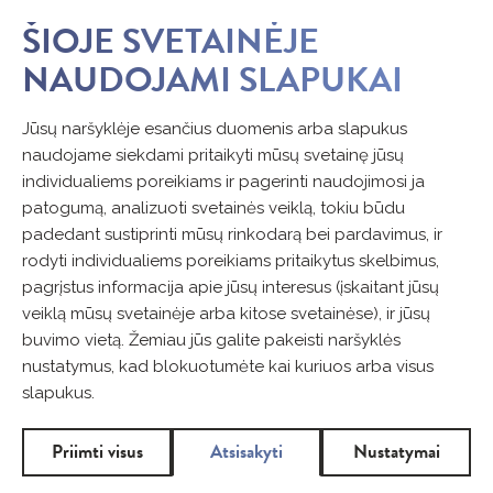
ŠIOJE SVETAINĖJE
NAUDOJAMI SLAPUKAI
Jūsų naršyklėje esančius duomenis arba slapukus
naudojame siekdami pritaikyti mūsų svetainę jūsų
individualiems poreikiams ir pagerinti naudojimosi ja
patogumą, analizuoti svetainės veiklą, tokiu būdu
padedant sustiprinti mūsų rinkodarą bei pardavimus, ir
rodyti individualiems poreikiams pritaikytus skelbimus,
pagrįstus informacija apie jūsų interesus (įskaitant jūsų
veiklą mūsų svetainėje arba kitose svetainėse), ir jūsų
buvimo vietą. Žemiau jūs galite pakeisti naršyklės
nustatymus, kad blokuotumėte kai kuriuos arba visus
slapukus.
Priimti visus
Atsisakyti
Nustatymai