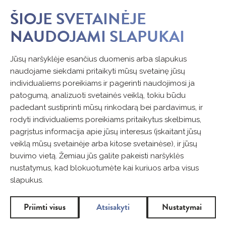
ŠIOJE SVETAINĖJE
NAUDOJAMI SLAPUKAI
NĖRA MENSTRUACIJŲ -
Jūsų naršyklėje esančius duomenis arba slapukus
KOKIOS GALI BŪTI PRIEŽASTYS
naudojame siekdami pritaikyti mūsų svetainę jūsų
individualiems poreikiams ir pagerinti naudojimosi ja
patogumą, analizuoti svetainės veiklą, tokiu būdu
padedant sustiprinti mūsų rinkodarą bei pardavimus, ir
rodyti individualiems poreikiams pritaikytus skelbimus,
pagrįstus informacija apie jūsų interesus (įskaitant jūsų
veiklą mūsų svetainėje arba kitose svetainėse), ir jūsų
buvimo vietą. Žemiau jūs galite pakeisti naršyklės
nustatymus, kad blokuotumėte kai kuriuos arba visus
slapukus.
Priimti visus
Atsisakyti
Nustatymai